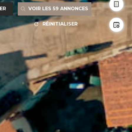
RER
VOIR LES
59
ANNONCES
RÉINITIALISER