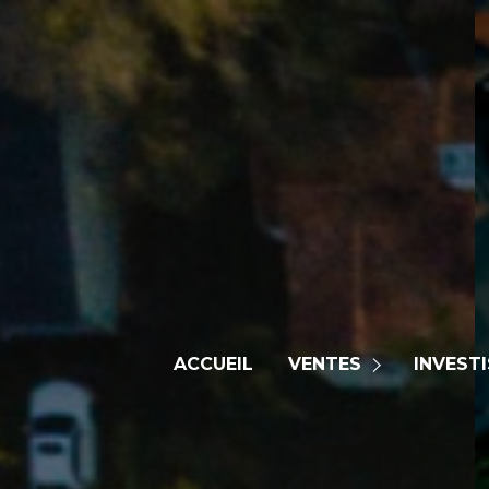
biens à rénov
lmnp géré
immobilier ancien
(etudiant, sen
immobilier neuf
déficit foncie
ACCUEIL
VENTES
INVEST
biens d'exception
loi denorman
international
loi malraux 
Estimation
loi jeanbrun