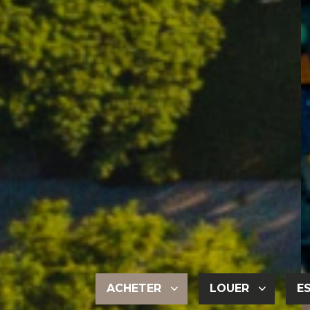
ACHETER
LOUER
E