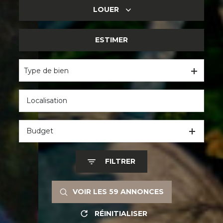
LOUER
DE L'ANCIEN
DU NEUF
ESTIMER
DE L'HABITATION
DE L'IMMO PRO
Type de bien
Budget
FILTRER
VOIR LES
59
ANNONCES
RÉINITIALISER